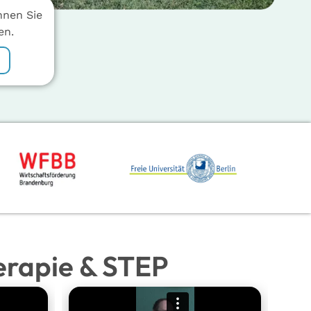
nnen Sie
en.
erapie & STEP