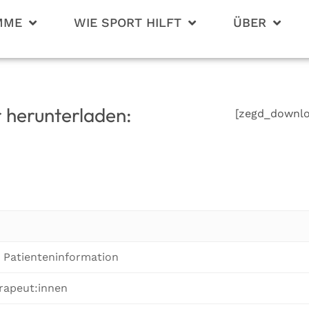
MME
WIE SPORT HILFT
ÜBER
r herunterladen:
[zegd_downlo
- Patienteninformation
rapeut:innen