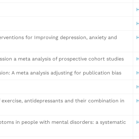
H
H
nterventions for Improving depression, anxiety and
H
ession a meta analysis of prospective cohort studies
H
ion: A meta analysis adjusting for publication bias
H
H
 exercise, antidepressants and their combination in
H
mptoms in people with mental disorders: a systematic
H