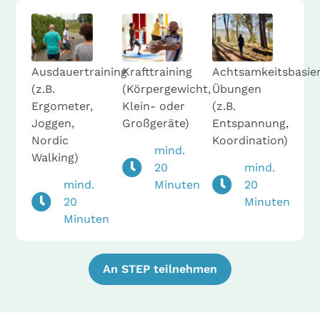
Ausdauertraining
Krafttraining
Achtsamkeitsbasie
(z.B.
(Körpergewicht,
Übungen
Ergometer,
Klein- oder
(z.B.
Joggen,
Großgeräte)
Entspannung,
Nordic
Koordination)
mind.
Walking)
20
mind.
mind.
Minuten
20
20
Minuten
Minuten
An STEP teilnehmen